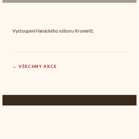
Vystoupení Hanáckého sóboru Kroměříž.
← VŠECHNY AKCE
© 2025 Hanacké sóbor Kroměříž |
Oživujeme tradiční hanácké tance