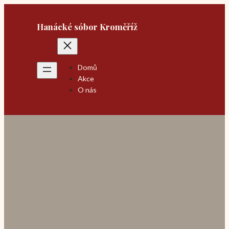
Přeskočit
na
Hanácké sóbor Kroměříž
obsah
Domů
Akce
O nás