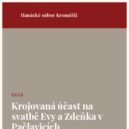
Přeskočit
na
Hanácké sóbor Kroměříž
obsah
AKCE
Krojovaná účast na
svatbě Evy a Zdeňka v
Pačlavicích