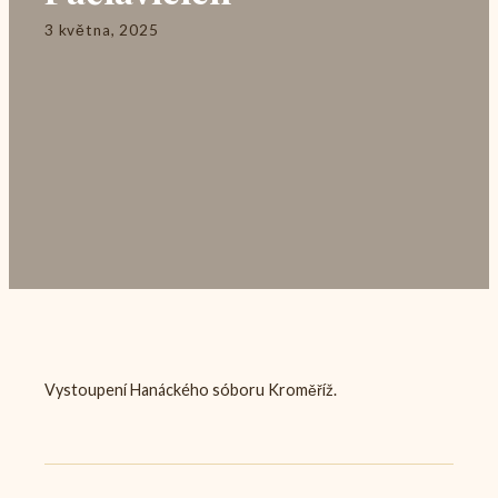
3 května, 2025
Vystoupení Hanáckého sóboru Kroměříž.