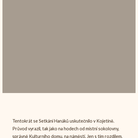
Tentokrát se Setkání Hanáků uskutečnilo v Kojetíně.
Průvod vyrazil, tak jako na hodech od místní sokolovny,
správně Kulturního domu, na náměstí. Jen s tím rozdílem,