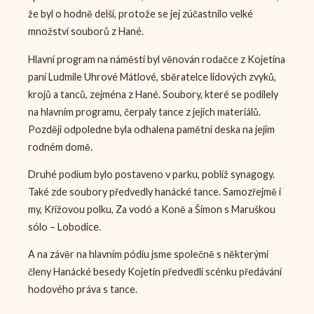
že byl o hodně delší, protože se jej zúčastnilo velké
množství souborů z Hané.
Hlavní program na náměstí byl věnován rodačce z Kojetína
paní Ludmile Uhrové Mátlové, sběratelce lidových zvyků,
krojů a tanců, zejména z Hané. Soubory, které se podílely
na hlavním programu, čerpaly tance z jejích materiálů.
Později odpoledne byla odhalena pamětní deska na jejím
rodném domě.
Druhé podium bylo postaveno v parku, poblíž synagogy.
Také zde soubory předvedly hanácké tance. Samozřejmě i
my, Křížovou polku, Za vodó a Koně a Šimon s Maruškou
sólo – Lobodice.
A na závěr na hlavním pódiu jsme společně s některými
členy Hanácké besedy Kojetín předvedli scénku předávání
hodového práva s tance.