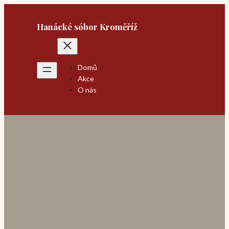
Přeskočit
na
Hanácké sóbor Kroměříž
obsah
Domů
Akce
O nás